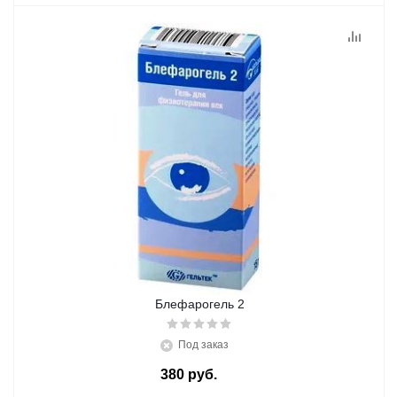
Блефарогель 2
Под заказ
380
руб.
/шт