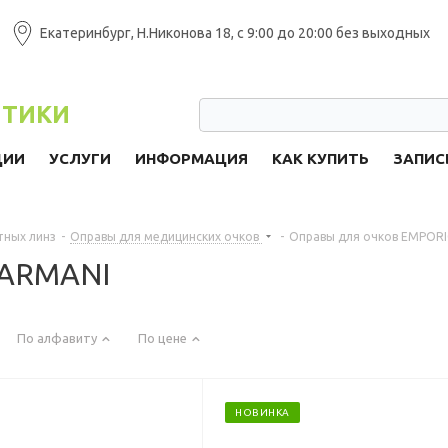
Екатеринбург, Н.Никонова 18, с 9:00 до 20:00 без выходных
ПТИКИ
ЦИИ
УСЛУГИ
ИНФОРМАЦИЯ
КАК КУПИТЬ
ЗАПИС
тных линз
-
Оправы для медицинских очков
-
Оправы для очков EMPOR
 ARMANI
По алфавиту
По цене
НОВИНКА