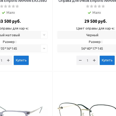
ов Emporio ARMANI EA3268U
Оправа для очков Emporio ARMAN
Мало
Мало
33 500 руб.
29 500 руб.
оправы для хар-к:
Цвет оправы для хар-к:
ный матовый
Черный
Размер :
Размер :
*35*16*145
56*40*17*145
Купить
Купить