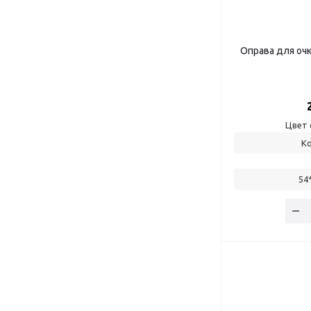
Оправа для оч
Цвет 
К
54