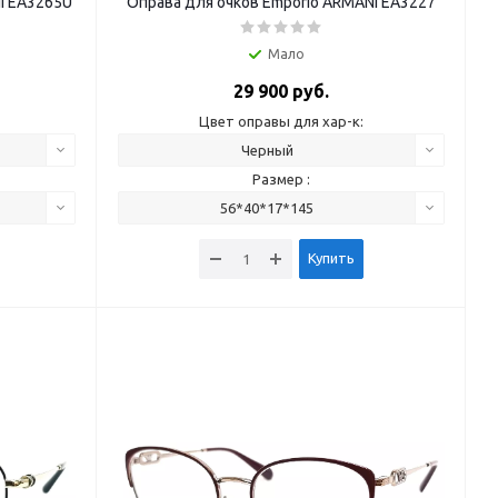
I EA3265U
Оправа для очков Emporio ARMANI EA3227
Мало
29 900 руб.
Цвет оправы для хар-к:
Черный
Размер :
56*40*17*145
Купить