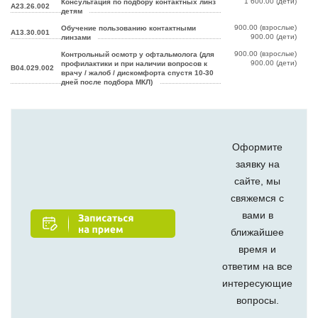
1 600.00 (дети)
Консультация по подбору контактных линз
А23.26.002
детям
900.00 (взрослые)
Обучение пользованию контактными
А13.30.001
900.00 (дети)
линзами
900.00 (взрослые)
Контрольный осмотр у офтальмолога (для
900.00 (дети)
профилактики и при наличии вопросов к
В04.029.002
врачу / жалоб / дискомфорта спустя 10-30
дней после подбора МКЛ)
Оформите
заявку на
сайте, мы
свяжемся с
вами в
ближайшее
время и
ответим на все
интересующие
вопросы.