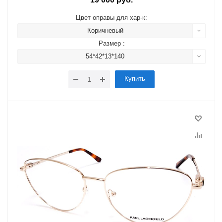
Цвет оправы для хар-к:
Коричневый
Размер :
54*42*13*140
Купить