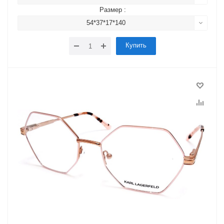
Размер :
54*37*17*140
Купить