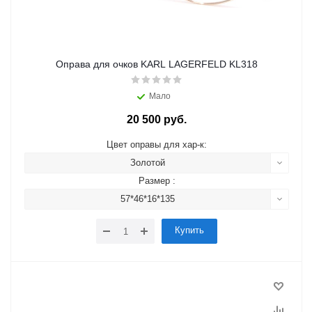
Оправа для очков KARL LAGERFELD KL318
Мало
20 500 руб.
Цвет оправы для хар-к:
Золотой
Размер :
57*46*16*135
Купить