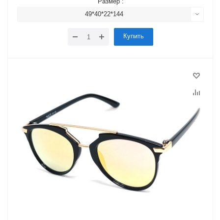
Размер :
49*40*22*144
Купить