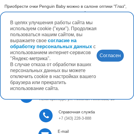
Приобрести очки Penguin Baby можно в салоне оптики "Глаз",
где опытные специалисты помогут подобрать размер и
проверить посадку очков на лице. В салоне также доступны
В целях улучшения работы сайта мы
услуги по подбору контактных линз, ночных
используем cookie ("куки"). Продолжая
ортокератологических линз и полной проверке зрения, чтобы
пользоваться нашим сайтом, вы
каждый член семьи мог наслаждаться четким и комфортным
выражаете свое
согласие на
зрением.
обработку персональных данных
с
использованием интернет-сервисов
Согласен
"Яндекс-метрика".
В случае отказа от обработки ваших
персональных данных вы можете
отключить cookie в настройках вашего
браузера или прекратить
использование сайта.
Центральный офис
г.Екатеринбург, ул. Николая Никонова, 18
Справочная служба
+7 (343) 228-3-888
E-mail