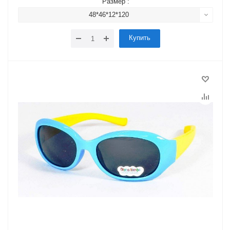
Размер :
48*46*12*120
Купить