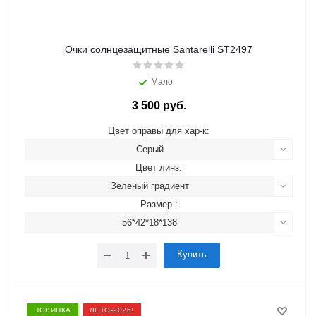
Очки солнцезащитные Santarelli ST2497
Мало
3 500 руб.
Цвет оправы для хар-к:
Серый
Цвет линз:
Зеленый градиент
Размер :
56*42*18*138
Купить
НОВИНКА
ЛЕТО-2026!