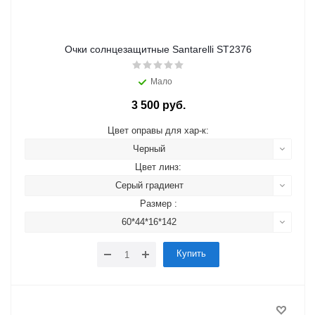
Очки солнцезащитные Santarelli ST2376
Мало
3 500 руб.
Цвет оправы для хар-к:
Черный
Цвет линз:
Серый градиент
Размер :
60*44*16*142
Купить