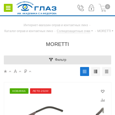
0
Интернет-магазин оправ и контактных линз
-
Каталог оправ и контактных линз
-
Солнцезащитные очки
-
MORETTI
MORETTI
Фильтр
НОВИНКА
ЛЕТО-2026!