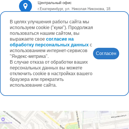
Центральный офис
г.Екатеринбург, ул. Николая Никонова, 18
В целях улучшения работы сайта мы
Справочная служба
используем cookie ("куки"). Продолжая
+7 (343) 228-3-888
пользоваться нашим сайтом, вы
выражаете свое
согласие на
E-mail
обработку персональных данных
с
salon7
@klinikaglaz.ru
использованием интернет-сервисов
Согласен
"Яндекс-метрика".
В случае отказа от обработки ваших
персональных данных вы можете
отключить cookie в настройках вашего
браузера или прекратить
использование сайта.