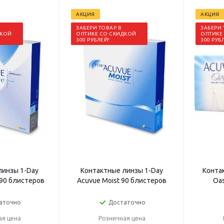
АКЦИЯ
АКЦИЯ
ЗАБЕРИ ТОВАР В
ЗАБЕРИ 
ДКОЙ
ОПТИКЕ СО СКИДКОЙ
ОПТИКЕ
300 РУБЛЕЙ!
300 РУБ
линзы 1-Day
Контактные линзы 1-Day
Конта
 90 блистеров
Acuvue Moist 90 блистеров
Oa
аточно
Достаточно
ая цена
Розничная цена