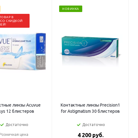
НОВИНКА
ТОВАР В
 СО СКИДКОЙ
ЛЕЙ!
ктные линзы Acuvue
Контактные линзы Precision1
sys 12 блистеров
for Astigmatism 30 блистеров
Достаточно
Достаточно
4 200
руб.
Розничная цена