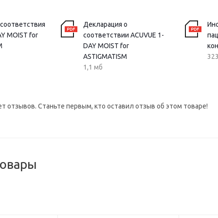
 соответствия
Декларация о
Ин
Y MOIST for
соответствии ACUVUE 1-
па
M
DAY MOIST for
ко
ASTIGMATISM
323
1,1 мб
ет отзывов. Станьте первым, кто оставил отзыв об этом товаре!
товары