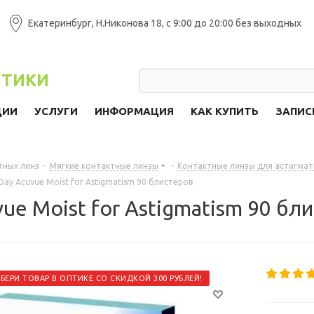
Екатеринбург, Н.Никонова 18, с 9:00 до 20:00 без выходных
ПТИКИ
ЦИИ
УСЛУГИ
ИНФОРМАЦИЯ
КАК КУПИТЬ
ЗАПИС
тных линз
-
Мягкие контактные линзы
-
Контактные линзы для астигма
ay Acuvue Moist for Astigmatism 90 блистеров
ue Moist for Astigmatism 90 бл
АБЕРИ ТОВАР В ОПТИКЕ СО СКИДКОЙ 300 РУБЛЕЙ!