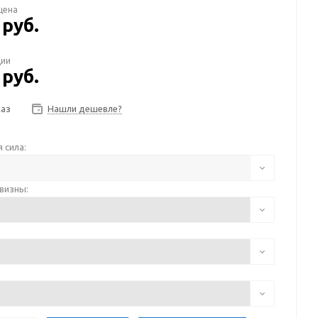
цена
руб.
/шт
ции
руб.
/шт
каз
Нашли дешевле?
 сила:
визны: