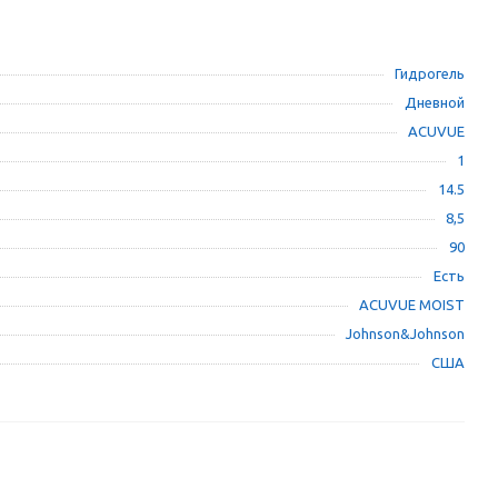
Гидрогель
Дневной
ACUVUE
1
14.5
8,5
90
Есть
ACUVUE MOIST
Johnson&Johnson
США