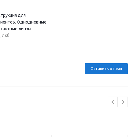
струкция для
циентов. Однодневные
нтактные линзы
,7 кб
Оставить отзыв