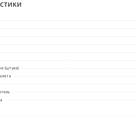
стики
ке (штуки)
олета
итель
а