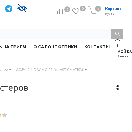
Корзина
0
0
0
0
пуста
Ь НА ПРИЕМ
О САЛОНЕ ОПТИКИ
КОНТАКТЫ
Войти
тизма
-
ACUVUE 1-DAY MOIST for ASTIGMATISM
-
истеров