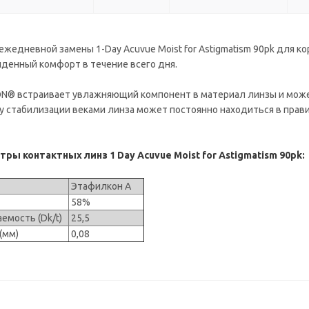
жедневной замены 1-Day Acuvue Moist for Astigmatism 90pk для к
йденный комфорт в течение всего дня.
N® встраивает увлажняющий компонент в материал линзы и может 
у стабилизации веками линза может постоянно находиться в прави
ы контактных линз 1 Day Acuvue Moist for Astigmatism 90pk:
Этафилкон А
е
58%
емость (Dk/t)
25,5
 (мм)
0,08