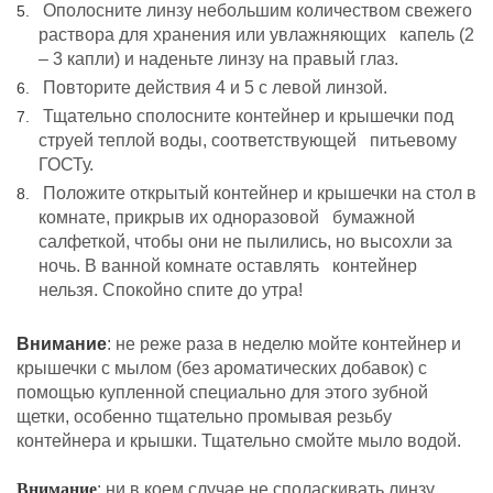
Ополосните линзу небольшим количеством свежего
раствора для хранения
или увлажняющих капель (2
– 3 капли) и наденьте линзу на правый глаз.
Повторите действия 4 и 5 с левой линзой.
Тщательно сполосните контейнер и крышечки под
струей теплой воды, соответствующей питьевому
ГОСТу.
Положите открытый контейнер и крышечки на стол в
комнате, прикрыв их
одноразовой бумажной
салфеткой, чтобы они не пылились, но высохли за
ночь. В ванной комнате оставлять контейнер
нельзя. Спокойно спите до утра!
Внимание
:
не реже раза в неделю мойте
контейнер и
крышечки с мылом (без
ароматических добавок) с
помощью купленной специально для этого зубной
щетки, особенно тщательно промывая резьбу
контейнера и крышки. Тщательно смойте мыло водой.
Внимание
: ни в коем случае не споласкивать линзу