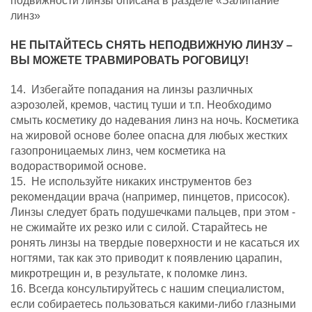
подвижности линзы описана в разделе «Залипание
линз
»
НЕ ПЫТАЙТЕСЬ СНЯТЬ НЕПОДВИЖНУЮ ЛИНЗУ –
ВЫ МОЖЕТЕ ТРАВМИРОВАТЬ РОГОВИЦУ!
14. Избегайте попадания на линзы различных
аэрозолей, кремов, частиц туши и
т.п. Необходимо
смыть косметику до надевания линз на ночь. Косметика
на жировой основе более опасна для любых жестких
газопроницаемых линз, чем косметика на
водорастворимой основе.
15.
Не используйте никаких инструментов без
рекомендации врача (например,
пинцетов, присосок).
Линзы следует брать подушечками пальцев, при этом -
не сжимайте их резко или с силой. Старайтесь не
ронять линзы на твердые поверхности и не касаться их
ногтями, так как это приводит к появлению царапин,
микротрещин и, в результате, к поломке линз.
16. Всегда консультируйтесь с нашим специалистом,
если собираетесь
пользоваться какими-либо глазными