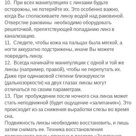
10.
При всех манипуляциях с линзами будьте
осторожны, не потеряйте их.
Это особенно важно,
когда Вы споласкиваете линзу водой над раковиной.
Отверстие раковины необходимо оборудовать
решеточкой, препятствующей попаданию линз в
канализацию.
11. Следите, чтобы кожа на пальцах была мягкой, а
ногти аккуратно подстрижены,
иначе Вы можете
повредить линзу.
12. Всегда начинайте манипуляции с одной и то
й же
линзы (например, правой),
чтобы не перепутать их.
Даже при одинаковой степени близорукости
(дальнозоркости) на двух глазах линзы могут
отличаться по своим параметрам.
13. При пробуждении после ночного сна линза может
стать неподвижной (будет
ощущен
ие «залипания»). Это
происходит из-за снижения выработки слезы во время
сна.
Подвижность линзы необходимо восстановить, и лишь
затем снимать ее. Техника восстановления