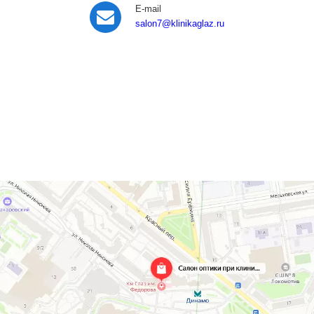
E-mail
salon7
@klinikaglaz.ru