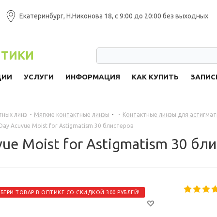
Екатеринбург, Н.Никонова 18, с 9:00 до 20:00 без выходных
ПТИКИ
ЦИИ
УСЛУГИ
ИНФОРМАЦИЯ
КАК КУПИТЬ
ЗАПИС
тных линз
-
Мягкие контактные линзы
-
Контактные линзы для астигма
ay Acuvue Moist for Astigmatism 30 блистеров
ue Moist for Astigmatism 30 бл
АБЕРИ ТОВАР В ОПТИКЕ СО СКИДКОЙ 300 РУБЛЕЙ!