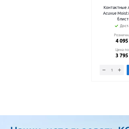
Контактные 
Acuvue Moist 
блист
Дост
Розничн
4 095
Цена по
3 795