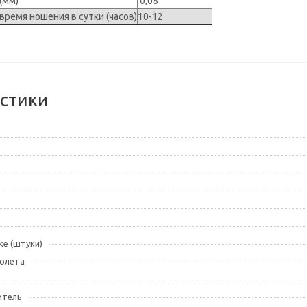
 (мм)
0,08
ремя ношения в сутки (часов)
10-12
стики
ке (штуки)
олета
итель