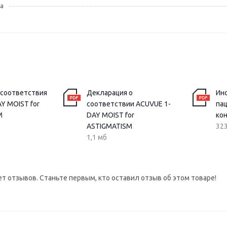
а
 соответствия
Декларация о
Ин
Y MOIST for
соответствии ACUVUE 1-
па
M
DAY MOIST for
ко
ASTIGMATISM
323
1,1 мб
ет отзывов. Станьте первым, кто оставил отзыв об этом товаре!