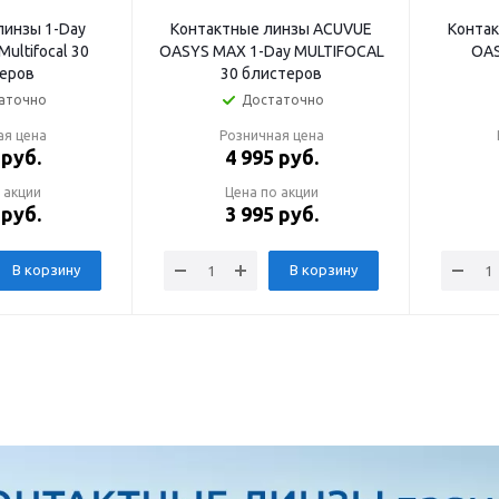
линзы 1-Day
Контактные линзы ACUVUE
Конта
Multifocal 30
OASYS MAX 1-Day MULTIFOCAL
OAS
еров
30 блистеров
аточно
Достаточно
ая цена
Розничная цена
руб.
4 995
руб.
 акции
Цена по акции
руб.
3 995
руб.
В корзину
В корзину