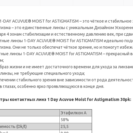
1-DAY ACUVUE® MOIST for ASTIGMATISM – это чёткое и стабильное 
тизма – это единственные линзы с уникальным Дизайном Ускоренн
ря 4 зонам стабилизации и естественному давлению век, при сдв
тные линзы 1-DAY ACUVUE® MOIST for ASTIGMATISM идеально под
изма. Они не только обеспечат чёткое зрение, но и помогут избежа
тные линзы 1-DAY ACUVUE® MOIST for ASTIGMATISM – прекрасный вы
м;
браз жизни и не имеет достаточного времени для ухода за линзам
 линзы, не требующие специального ухода;
спечении стабильного зрения вне зависимости от рода деятельнос
в глазах, особенно ярко проявляющуюся в конце дня.
ы контактных линз 1 Day Acuvue Moist for Astigmatism 30pk:
Этафилкон А
е
58%
емость (Dk/t)
25,5