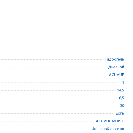
Гидрогель
Дневной
ACUVUE
1
14.5
8,5
30
Есть
ACUVUE MOIST
Johnson&Johnson