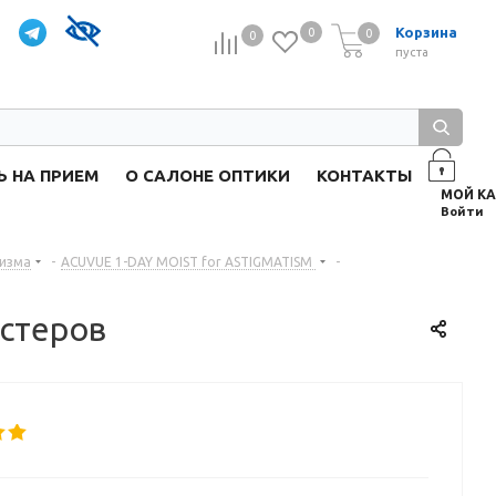
Корзина
0
0
0
0
пуста
Ь НА ПРИЕМ
О САЛОНЕ ОПТИКИ
КОНТАКТЫ
Войти
тизма
-
ACUVUE 1-DAY MOIST for ASTIGMATISM
-
истеров