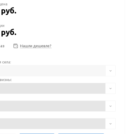
цена
руб.
/шт
ции
руб.
/шт
каз
Нашли дешевле?
 сила:
визны: