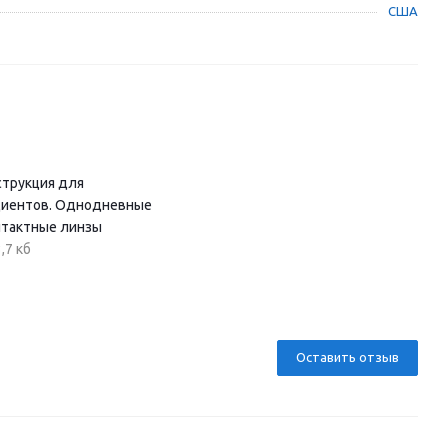
США
струкция для
циентов. Однодневные
нтактные линзы
,7 кб
Оставить отзыв