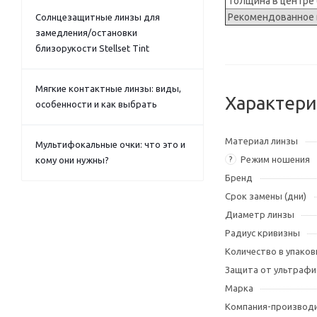
Толщина в центре
Рекомендованное в
Солнцезащитные линзы для
замедления/остановки
близорукости Stellset Tint
Мягкие контактные линзы: виды,
Характери
особенности и как выбрать
Материал линзы
Мультифокальные очки: что это и
Режим ношения
?
кому они нужны?
Бренд
Срок замены (дни)
Диаметр линзы
Радиус кривизны
Количество в упаков
Защита от ультрафи
Марка
Компания-производ