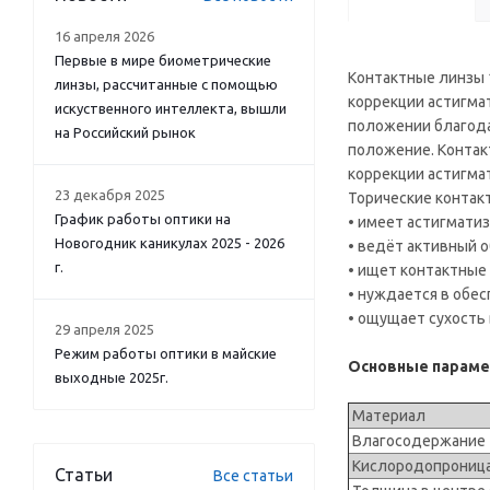
16 апреля 2026
Первые в мире биометрические
Контактные линзы 
линзы, рассчитанные с помощью
коррекции астигма
искуственного интеллекта, вышли
положении благода
на Российский рынок
положение. Контак
коррекции астигмат
23 декабря 2025
Торические контак
График работы оптики на
• имеет астигматиз
Новогодник каникулах 2025 - 2026
• ведёт активный о
г.
• ищет контактные
• нуждается в обе
• ощущает сухость 
29 апреля 2025
Режим работы оптики в майские
Основные параметр
выходные 2025г.
Материал
Влагосодержани
Кислородопроница
Статьи
Все статьи