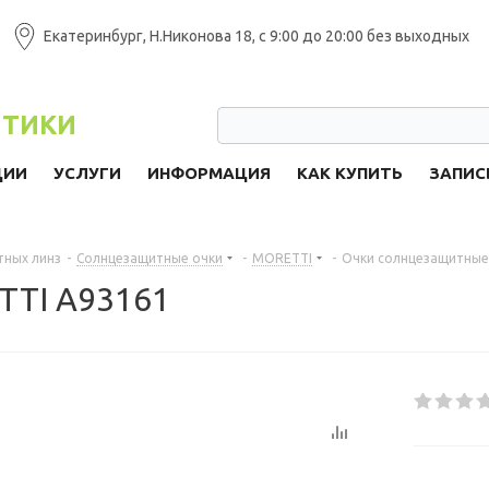
Екатеринбург, Н.Никонова 18, с 9:00 до 20:00 без выходных
ПТИКИ
ЦИИ
УСЛУГИ
ИНФОРМАЦИЯ
КАК КУПИТЬ
ЗАПИС
тных линз
-
Солнцезащитные очки
-
MORETTI
-
Очки солнцезащитные
TTI A93161