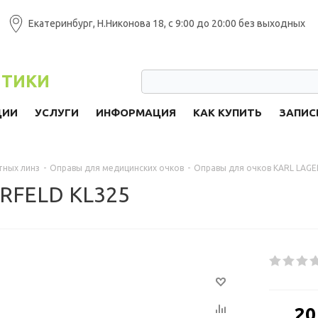
Екатеринбург, Н.Никонова 18, с 9:00 до 20:00 без выходных
ПТИКИ
ЦИИ
УСЛУГИ
ИНФОРМАЦИЯ
КАК КУПИТЬ
ЗАПИС
тных линз
-
Оправы для медицинских очков
-
Оправы для очков KARL LAG
ERFELD KL325
от
20