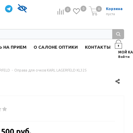
Корзина
0
0
0
0
пуста
Ь НА ПРИЕМ
О САЛОНЕ ОПТИКИ
КОНТАКТЫ
Войти
ERFELD
-
Оправа для очков KARL LAGERFELD KL325
 500 руб.