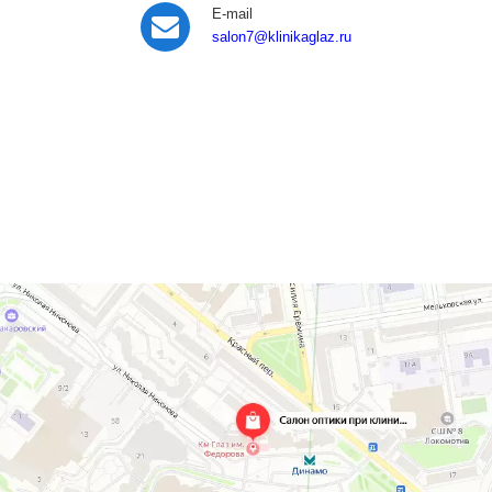
E-mail
salon7
@klinikaglaz.ru