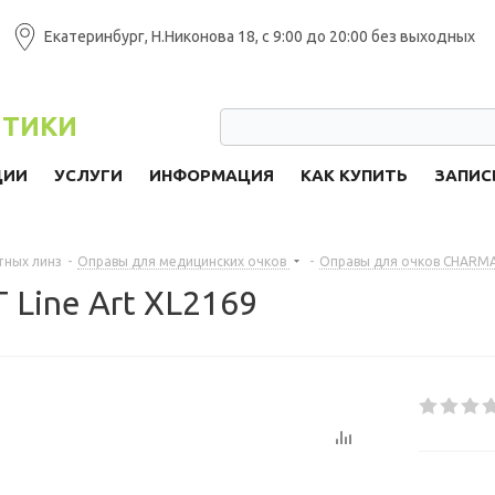
Екатеринбург, Н.Никонова 18, с 9:00 до 20:00 без выходных
ПТИКИ
ЦИИ
УСЛУГИ
ИНФОРМАЦИЯ
КАК КУПИТЬ
ЗАПИС
тных линз
-
Оправы для медицинских очков
-
Оправы для очков CHARM
Line Art XL2169