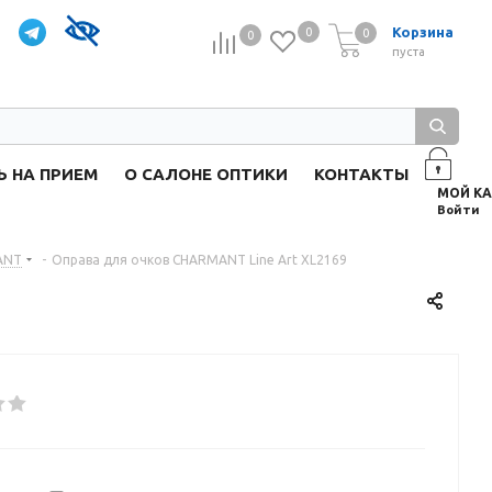
Корзина
0
0
0
0
пуста
Ь НА ПРИЕМ
О САЛОНЕ ОПТИКИ
КОНТАКТЫ
Войти
ANT
-
Оправа для очков CHARMANT Line Art XL2169