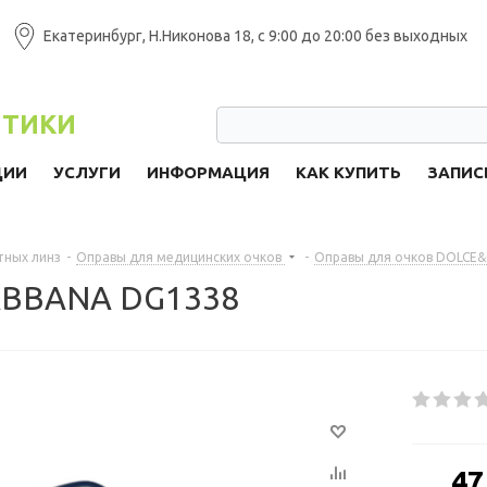
Екатеринбург, Н.Никонова 18, с 9:00 до 20:00 без выходных
ПТИКИ
ЦИИ
УСЛУГИ
ИНФОРМАЦИЯ
КАК КУПИТЬ
ЗАПИС
тных линз
-
Оправы для медицинских очков
-
Оправы для очков DOLCE
ABBANA DG1338
от
47