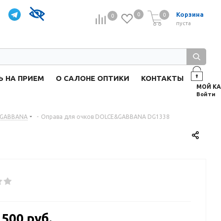
Корзина
0
0
0
0
пуста
Ь НА ПРИЕМ
О САЛОНЕ ОПТИКИ
КОНТАКТЫ
Войти
&GABBANA
-
Оправа для очков DOLCE&GABBANA DG1338
 500 руб.