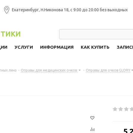
Екатеринбург, Н.Никонова 18, с 9:00 до 20:00 без выходных
ПТИКИ
ЦИИ
УСЛУГИ
ИНФОРМАЦИЯ
КАК КУПИТЬ
ЗАПИС
тных линз
-
Оправы для медицинских очков
-
Оправы для очков GLORY
от
5 