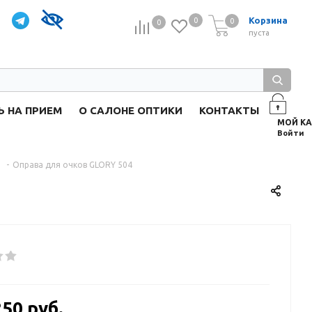
Корзина
0
0
0
0
пуста
Ь НА ПРИЕМ
О САЛОНЕ ОПТИКИ
КОНТАКТЫ
Войти
-
Оправа для очков GLORY 504
250 руб.