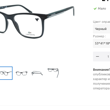
Мало
Цвет оправ
Черный
Размер :
53*41*18
Внимание!
опубликов
характер и
получения 
оператора