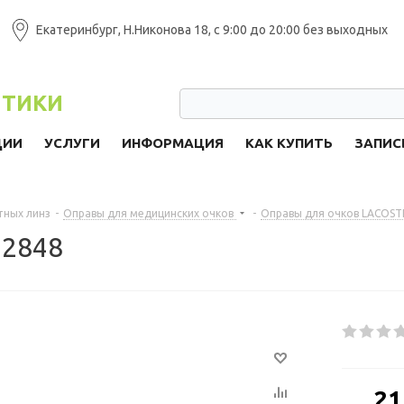
Екатеринбург, Н.Никонова 18, с 9:00 до 20:00 без выходных
ПТИКИ
ЦИИ
УСЛУГИ
ИНФОРМАЦИЯ
КАК КУПИТЬ
ЗАПИС
тных линз
-
Оправы для медицинских очков
-
Оправы для очков LACOST
 2848
от
21