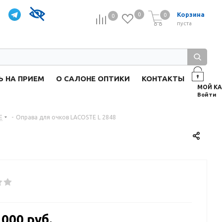
Корзина
0
0
0
0
пуста
Ь НА ПРИЕМ
О САЛОНЕ ОПТИКИ
КОНТАКТЫ
Войти
E
-
Оправа для очков LACOSTE L 2848
 000 руб.