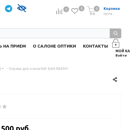
Корзина
0
0
0
0
пуста
Ь НА ПРИЕМ
О САЛОНЕ ОПТИКИ
КОНТАКТЫ
Войти
N
-
Оправа для очков RAY BAN RB8901
 500 руб.