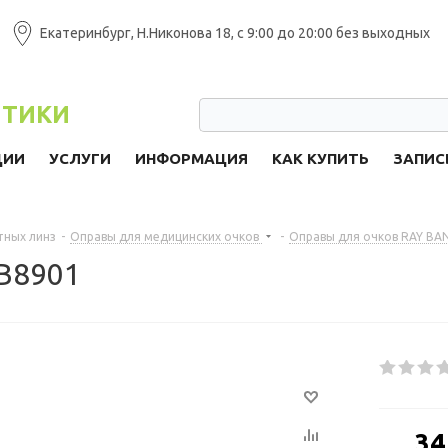
Екатеринбург, Н.Никонова 18, с 9:00 до 20:00 без выходных
ПТИКИ
ЦИИ
УСЛУГИ
ИНФОРМАЦИЯ
КАК КУПИТЬ
ЗАПИС
тных линз
-
Оправы для медицинских очков
-
Оправы для очков RAY BA
RB8901
от
34