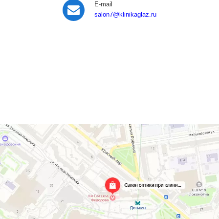
E-mail
salon7
@klinikaglaz.ru