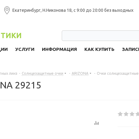
Екатеринбург, Н.Никонова 18, с 9:00 до 20:00 без выходных
ПТИКИ
ЦИИ
УСЛУГИ
ИНФОРМАЦИЯ
КАК КУПИТЬ
ЗАПИС
тных линз
-
Солнцезащитные очки
-
ARIZONA
-
Очки солнцезащитные
NA 29215