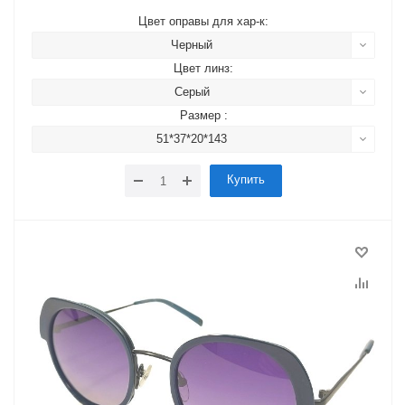
Цвет оправы для хар-к:
Черный
Цвет линз:
Серый
Размер :
51*37*20*143
Купить