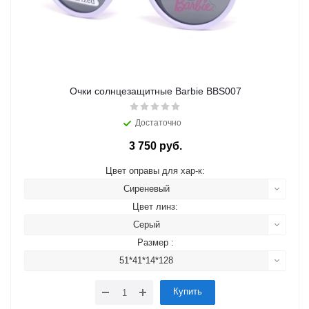
Очки солнцезащитные Barbie BBS007
Достаточно
3 750 руб.
Цвет оправы для хар-к:
Сиреневый
Цвет линз:
Серый
Размер :
51*41*14*128
Купить