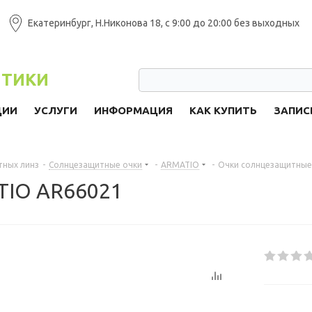
Екатеринбург, Н.Никонова 18, с 9:00 до 20:00 без выходных
ПТИКИ
ЦИИ
УСЛУГИ
ИНФОРМАЦИЯ
КАК КУПИТЬ
ЗАПИС
тных линз
-
Солнцезащитные очки
-
ARMATIO
-
Очки солнцезащитные
TIO AR66021