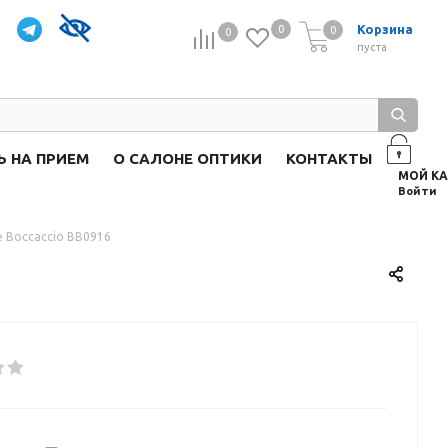
Корзина
0
0
0
0
пуста
Ь НА ПРИЕМ
О САЛОНЕ ОПТИКИ
КОНТАКТЫ
Войти
 Boccaccio BB0916