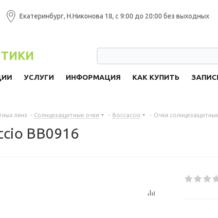
Екатеринбург, Н.Никонова 18, с 9:00 до 20:00 без выходных
ПТИКИ
ЦИИ
УСЛУГИ
ИНФОРМАЦИЯ
КАК КУПИТЬ
ЗАПИС
тных линз
-
Солнцезащитные очки
-
Boccaccio
-
Очки солнцезащитные
ccio BB0916