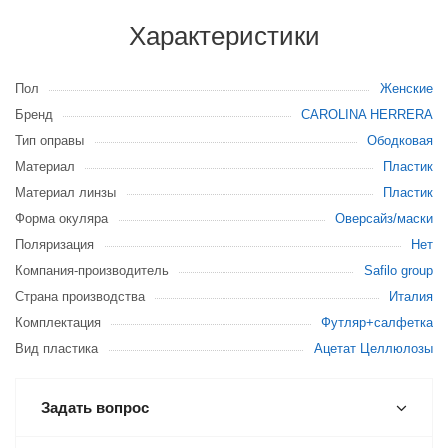
Характеристики
Пол
Женские
Бренд
CAROLINA HERRERA
Тип оправы
Ободковая
Материал
Пластик
Материал линзы
Пластик
Форма окуляра
Оверсайз/маски
Поляризация
Нет
Компания-производитель
Safilo group
Страна производства
Италия
Комплектация
Футляр+салфетка
Вид пластика
Ацетат Целлюлозы
Задать вопрос