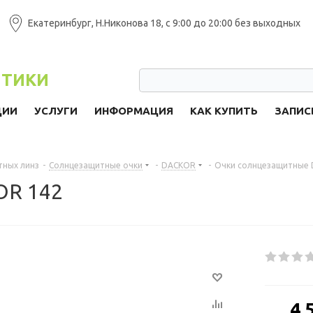
Екатеринбург, Н.Никонова 18, с 9:00 до 20:00 без выходных
ПТИКИ
ЦИИ
УСЛУГИ
ИНФОРМАЦИЯ
КАК КУПИТЬ
ЗАПИС
тных линз
-
Солнцезащитные очки
-
DACKOR
-
Очки солнцезащитные 
OR 142
от
4 