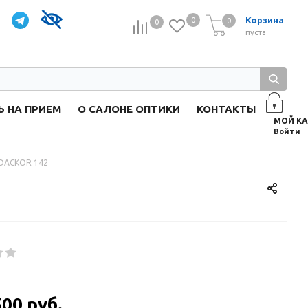
Корзина
0
0
0
0
пуста
Ь НА ПРИЕМ
О САЛОНЕ ОПТИКИ
КОНТАКТЫ
Войти
DACKOR 142
500 руб.