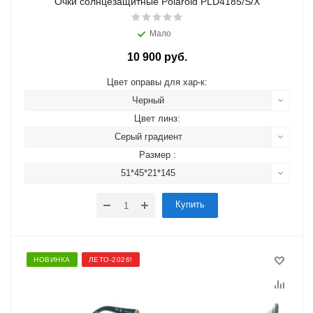
Очки солнцезащитные Polaroid PLD4185/S/X
Мало
10 900 руб.
Цвет оправы для хар-к:
Черный
Цвет линз:
Серый градиент
Размер :
51*45*21*145
Купить
НОВИНКА
ЛЕТО-2026!