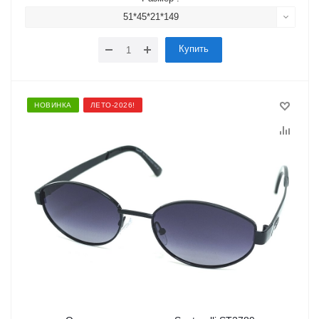
51*45*21*149
Купить
НОВИНКА
ЛЕТО-2026!