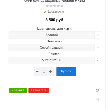
Очки солнцезащитные RedSun R7182
Достаточно
3 500 руб.
Цвет оправы для хар-к:
Золотой
Цвет линз:
Серый градиент
Размер :
50*42*22*150
Купить
НОВИНКА
ЛЕТО-2026!