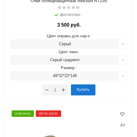
Очки солнцезащитные RedSun R7235
Достаточно
3 500 руб.
Цвет оправы для хар-к:
Серый
Цвет линз:
Серый градиент
Размер :
49*32*22*148
Купить
НОВИНКА
ЛЕТО-2026!