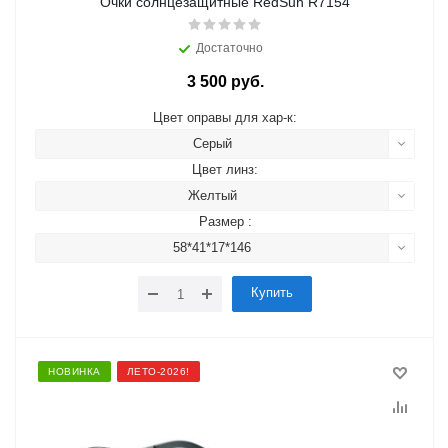
Очки солнцезащитные RedSun R7154
Достаточно
3 500 руб.
Цвет оправы для хар-к:
Серый
Цвет линз:
Желтый
Размер :
58*41*17*146
Купить
НОВИНКА
ЛЕТО-2026!