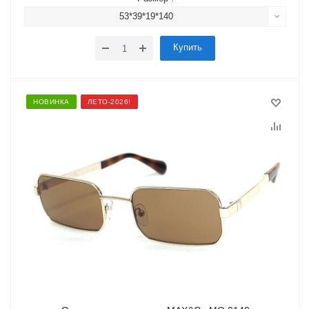
53*39*19*140
Купить
НОВИНКА
ЛЕТО-2026!