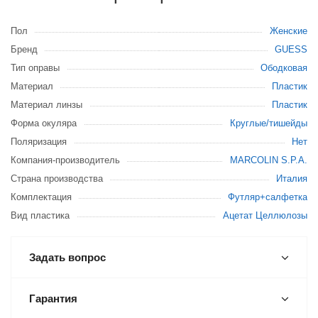
Пол
Женские
Бренд
GUESS
Тип оправы
Ободковая
Материал
Пластик
Материал линзы
Пластик
Форма окуляра
Круглые/тишейды
Поляризация
Нет
Компания-производитель
MARCOLIN S.P.A.
Страна производства
Италия
Комплектация
Футляр+салфетка
Вид пластика
Ацетат Целлюлозы
Задать вопрос
Гарантия