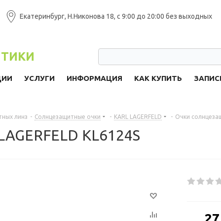
Екатеринбург, Н.Никонова 18, с 9:00 до 20:00 без выходных
ПТИКИ
ЦИИ
УСЛУГИ
ИНФОРМАЦИЯ
КАК КУПИТЬ
ЗАПИС
тных линз
-
Солнцезащитные очки
-
KARL LAGERFELD
-
Очки солнцеза
LAGERFELD KL6124S
от
27