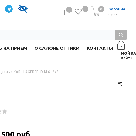
Корзина
0
0
0
0
пуста
Ь НА ПРИЕМ
О САЛОНЕ ОПТИКИ
КОНТАКТЫ
Войти
щитные KARL LAGERFELD KL6124S
 500 руб.