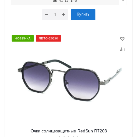
58*41*17*146
Купить
НОВИНКА
ЛЕТО-2026!
Очки солнцезащитные RedSun R7203