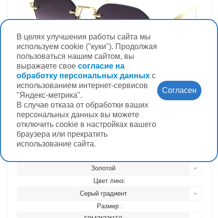
В целях улучшения работы сайта мы
используем cookie ("куки"). Продолжая
пользоваться нашим сайтом, вы
выражаете свое
согласие на
обработку персональных данных
с
использованием интернет-сервисов
Согласен
"Яндекс-метрика".
Очки солнцезащитные RedSun R7182
В случае отказа от обработки ваших
персональных данных вы можете
Достаточно
отключить cookie в настройках вашего
браузера или прекратить
3 500 руб.
использование сайта.
Цвет оправы для хар-к:
Золотой
Цвет линз:
Серый градиент
Размер :