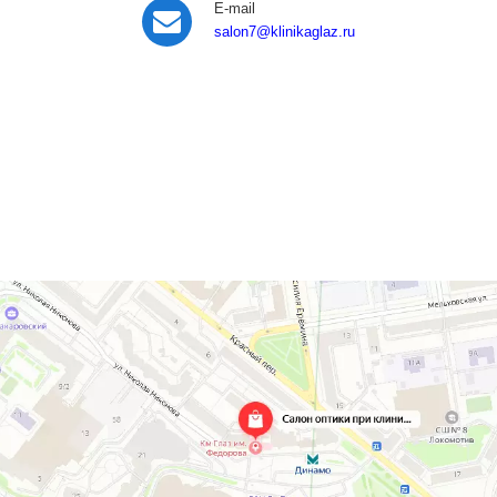
E-mail
salon7
@klinikaglaz.ru