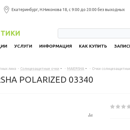
Екатеринбург, Н.Никонова 18, с 9:00 до 20:00 без выходных
ПТИКИ
ЦИИ
УСЛУГИ
ИНФОРМАЦИЯ
КАК КУПИТЬ
ЗАПИС
тных линз
-
Солнцезащитные очки
-
MAIERSHA
-
Очки солнцезащитны
RSHA POLARIZED 03340