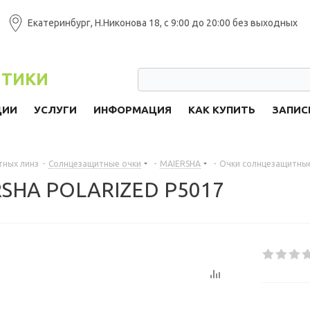
Екатеринбург, Н.Никонова 18, с 9:00 до 20:00 без выходных
ПТИКИ
ЦИИ
УСЛУГИ
ИНФОРМАЦИЯ
КАК КУПИТЬ
ЗАПИС
тных линз
-
Солнцезащитные очки
-
MAIERSHA
-
Очки солнцезащитны
RSHA POLARIZED P5017