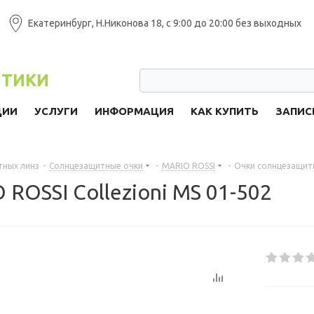
Екатеринбург, Н.Никонова 18, с 9:00 до 20:00 без выходных
ПТИКИ
ЦИИ
УСЛУГИ
ИНФОРМАЦИЯ
КАК КУПИТЬ
ЗАПИС
тных линз
-
Солнцезащитные очки
-
MARIO ROSSI
-
Очки солнцезащитн
ROSSI Collezioni MS 01-502