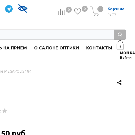
Корзина
0
0
0
0
пуста
Ь НА ПРИЕМ
О САЛОНЕ ОПТИКИ
КОНТАКТЫ
Войти
ые MEGAPOLIS 184
250 руб.