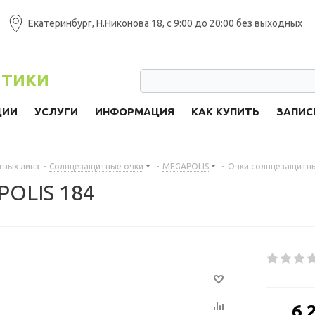
Екатеринбург, Н.Никонова 18, с 9:00 до 20:00 без выходных
ПТИКИ
ЦИИ
УСЛУГИ
ИНФОРМАЦИЯ
КАК КУПИТЬ
ЗАПИС
тных линз
-
Солнцезащитные очки
-
MEGAPOLIS
-
Очки солнцезащитн
POLIS 184
от
6 