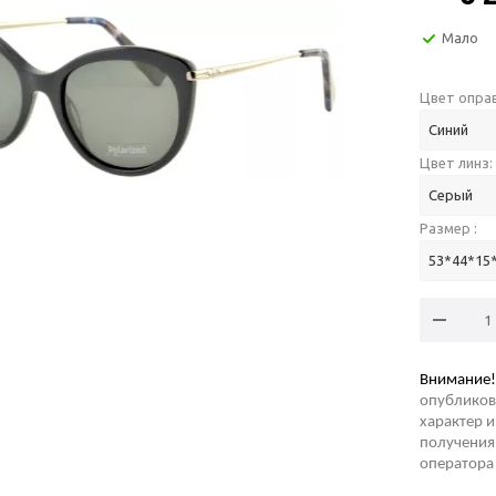
Мало
Цвет оправ
Синий
Цвет линз:
Серый
Размер :
53*44*15
Внимание!
опубликов
характер и
получения 
оператора