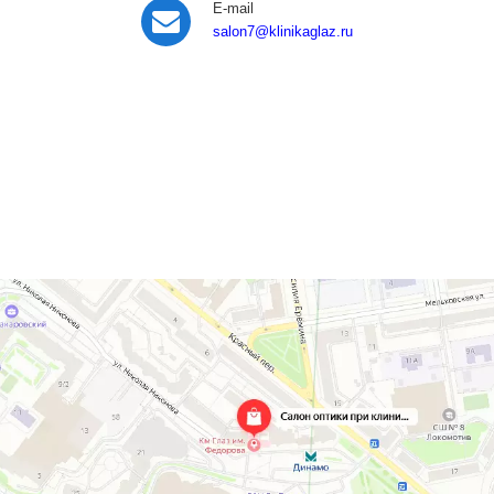
E-mail
salon7
@klinikaglaz.ru