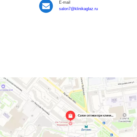
E-mail
salon7
@klinikaglaz.ru