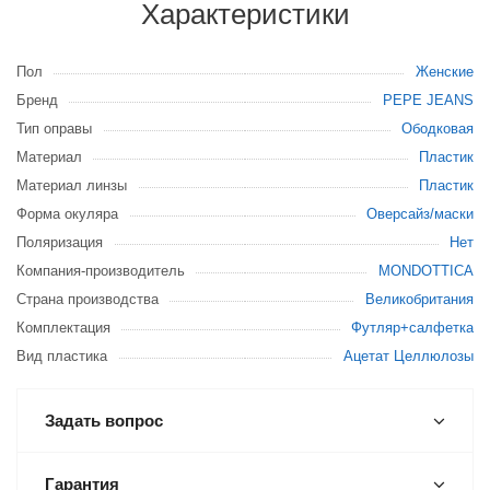
Характеристики
Пол
Женские
Бренд
PEPE JEANS
Тип оправы
Ободковая
Материал
Пластик
Материал линзы
Пластик
Форма окуляра
Оверсайз/маски
Поляризация
Нет
Компания-производитель
MONDOTTICA
Страна производства
Великобритания
Комплектация
Футляр+салфетка
Вид пластика
Ацетат Целлюлозы
Задать вопрос
Гарантия