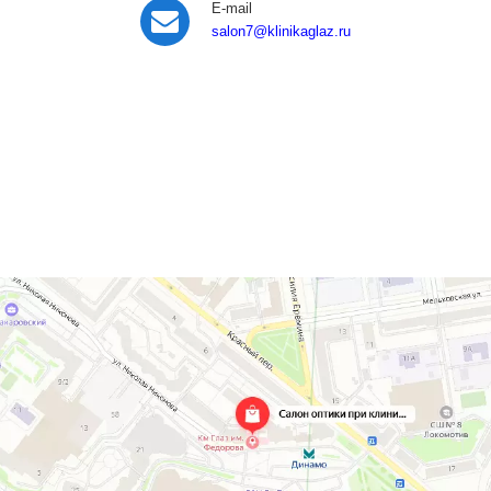
E-mail
salon7
@klinikaglaz.ru