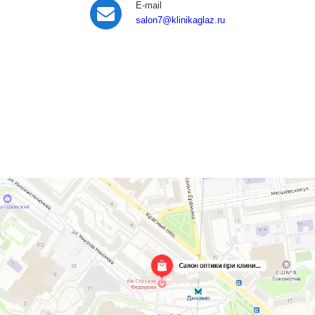
E-mail
salon7
@klinikaglaz.ru