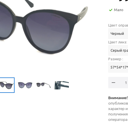
Мало
Цвет оправ
Черный
Цвет линз:
Серый гр
Размер :
57*54*17
Внимание!
опубликов
характер и
получения 
оператора