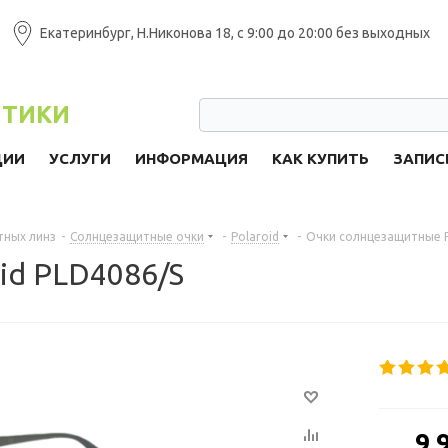
Екатеринбург, Н.Никонова 18, с 9:00 до 20:00 без выходных
ПТИКИ
ЦИИ
УСЛУГИ
ИНФОРМАЦИЯ
КАК КУПИТЬ
ЗАПИС
тных линз
-
Солнцезащитные очки
-
Polaroid
-
Очки солнцезащитные P
id PLD4086/S
от
9 