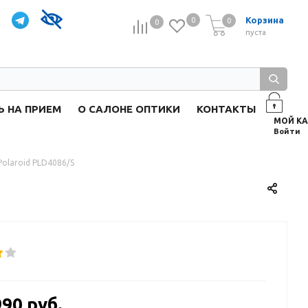
Корзина
0
0
0
0
пуста
Ь НА ПРИЕМ
О САЛОНЕ ОПТИКИ
КОНТАКТЫ
Войти
olaroid PLD4086/S
990 руб.