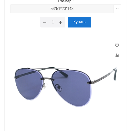
Размер :
53*51*20*143
Купить