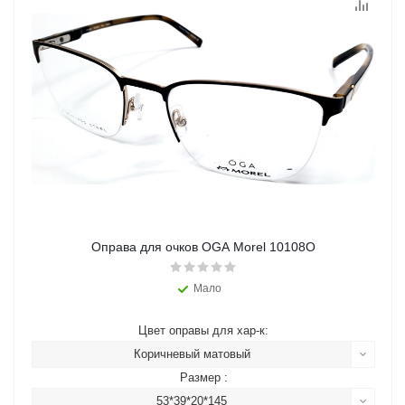
Оправа для очков OGA Morel 10108O
Мало
Цвет оправы для хар-к:
Коричневый матовый
Размер :
53*39*20*145