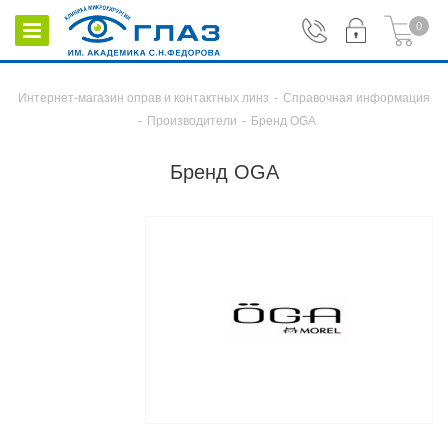
0
Интернет-магазин оправ и контактных линз
-
Справочная информация
-
Производители
-
Бренд OGA
Бренд OGA