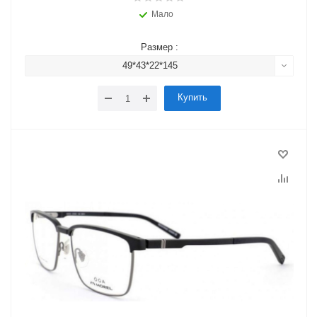
Мало
Размер :
49*43*22*145
Купить