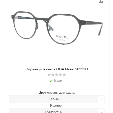
Оправа для очков OGA Morel 10223O
Мало
Цвет оправы для хар-к:
Серый
Размер :
50*43*22*145