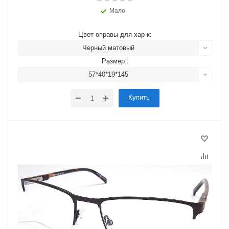
Мало
Цвет оправы для хар-к:
Черный матовый
Размер :
57*40*19*145
Купить