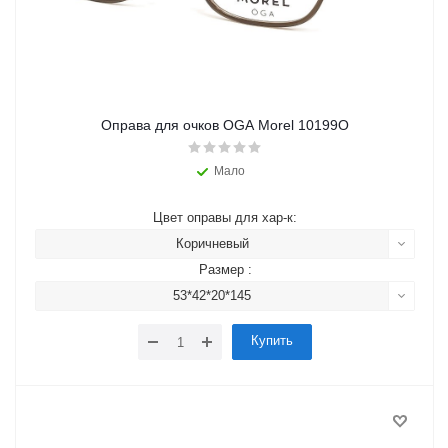
Оправа для очков OGA Morel 10199O
Мало
Цвет оправы для хар-к:
Коричневый
Размер :
53*42*20*145
Купить