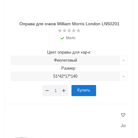
Оправа для очков William Morris London LN50201
Мало
Цвет оправы для хар-к:
Фиолетовый
Размер :
51*42*17*140
Купить