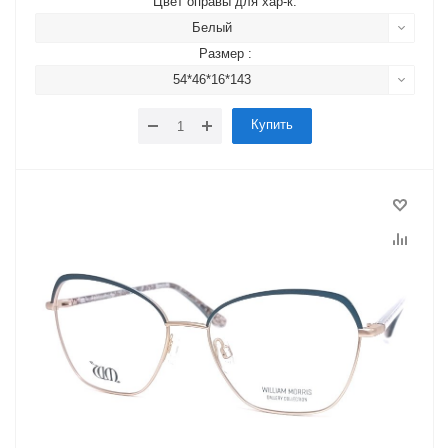
Цвет оправы для хар-к:
Белый
Размер :
54*46*16*143
Купить