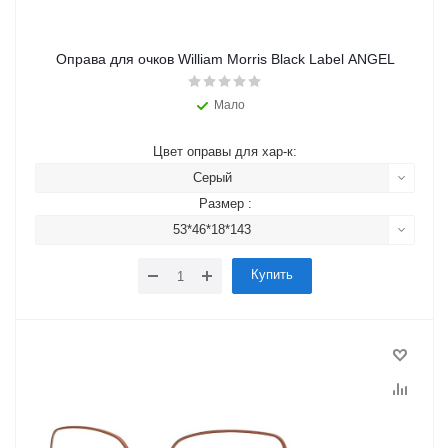
Оправа для очков William Morris Black Label ANGEL
Мало
Цвет оправы для хар-к:
Серый
Размер :
53*46*18*143
Купить