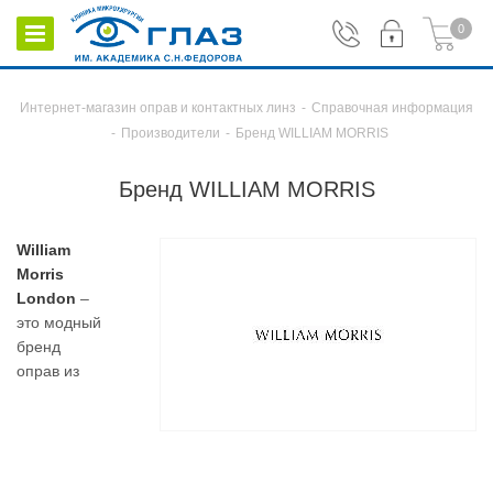
0
Интернет-магазин оправ и контактных линз
-
Справочная информация
-
Производители
-
Бренд WILLIAM MORRIS
Бренд WILLIAM MORRIS
William
Morris
London
–
это модный
бренд
оправ из