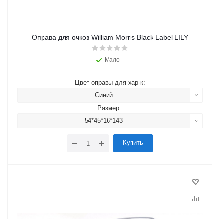
Оправа для очков William Morris Black Label LILY
Мало
Цвет оправы для хар-к:
Синий
Размер :
54*45*16*143
Купить