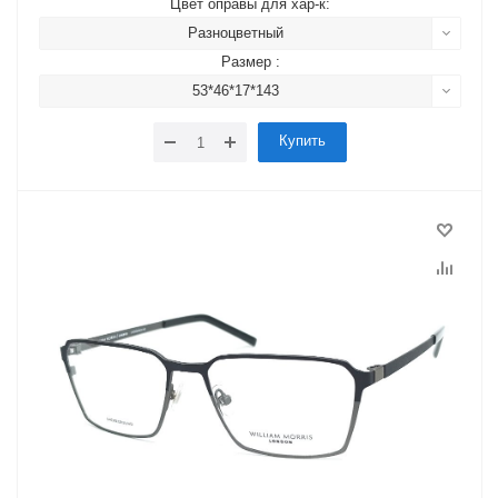
Цвет оправы для хар-к:
Разноцветный
Размер :
53*46*17*143
Купить