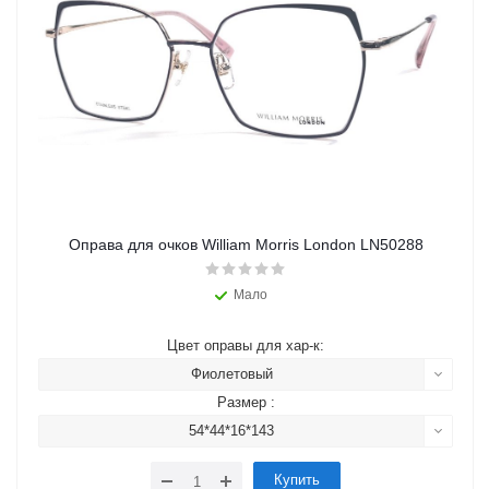
Оправа для очков William Morris London LN50288
Мало
Цвет оправы для хар-к:
Фиолетовый
Размер :
54*44*16*143
Купить