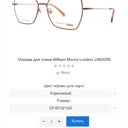
Оправа для очков William Morris London LN50295
Мало
Цвет оправы для хар-к:
Коричневый
Размер :
53*45*16*143
Купить