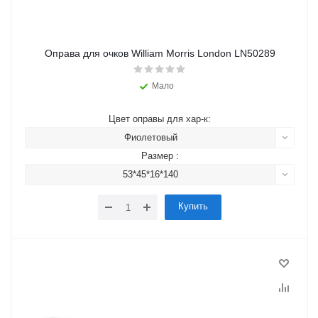
Оправа для очков William Morris London LN50289
Мало
Цвет оправы для хар-к:
Фиолетовый
Размер :
53*45*16*140
Купить