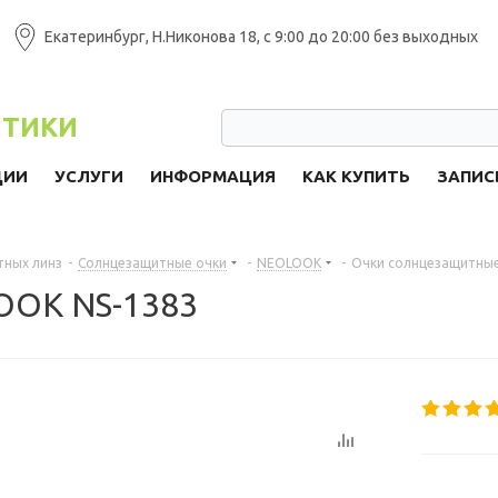
Екатеринбург, Н.Никонова 18, с 9:00 до 20:00 без выходных
ПТИКИ
ЦИИ
УСЛУГИ
ИНФОРМАЦИЯ
КАК КУПИТЬ
ЗАПИС
тных линз
-
Солнцезащитные очки
-
NEOLOOK
-
Очки солнцезащитны
OOK NS-1383