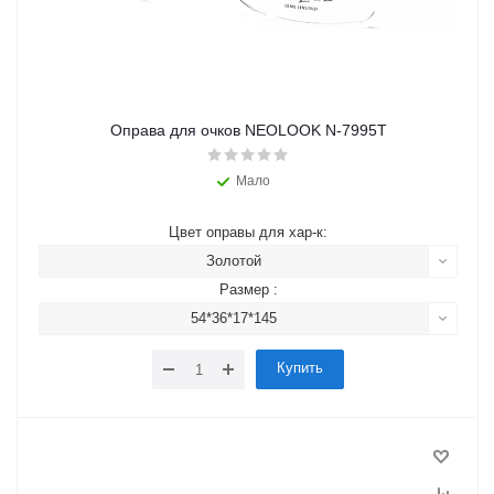
Оправа для очков NEOLOOK N-7995T
Мало
Цвет оправы для хар-к:
Золотой
Размер :
54*36*17*145
Купить