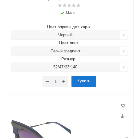
Мало
Цвет оправы для хар-к:
Черный
Цвет линз:
Серый градиент
Размер :
52*47*23*140
Купить