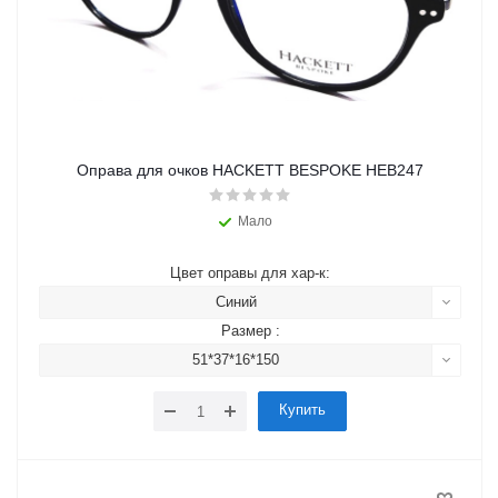
Оправа для очков HACKETT BESPOKE HEB247
Мало
Цвет оправы для хар-к:
Синий
Размер :
51*37*16*150
Купить