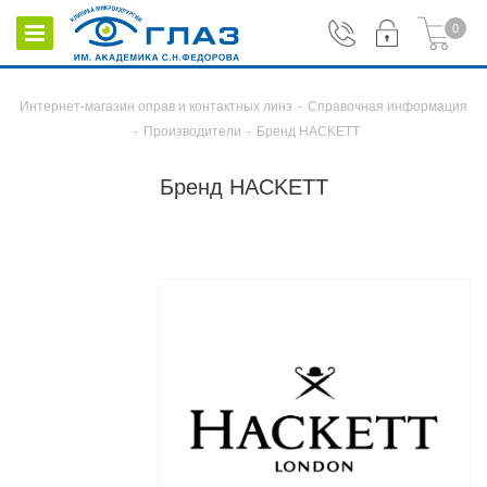
0
Интернет-магазин оправ и контактных линз
-
Справочная информация
-
Производители
-
Бренд HACKETT
Бренд HACKETT