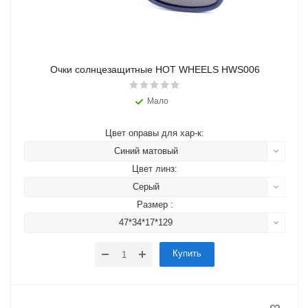
Очки солнцезащитные HOT WHEELS HWS006
Мало
Цвет оправы для хар-к:
Синий матовый
Цвет линз:
Серый
Размер :
47*34*17*129
Купить