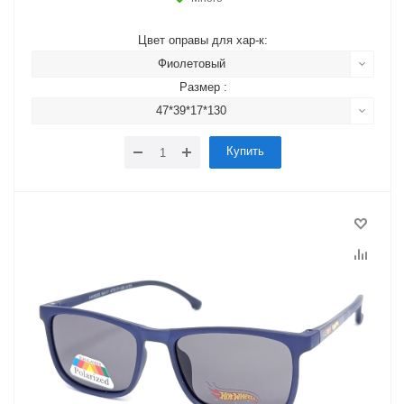
Цвет оправы для хар-к:
Фиолетовый
Размер :
47*39*17*130
Купить