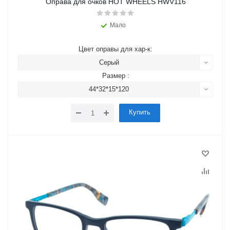
Оправа для очков HOT WHEELS HWV116
Мало
Цвет оправы для хар-к:
Серый
Размер :
44*32*15*120
Купить