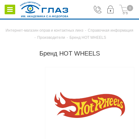
0
Интернет-магазин оправ и контактных линз
-
Справочная информация
-
Производители
-
Бренд HOT WHEELS
Бренд HOT WHEELS