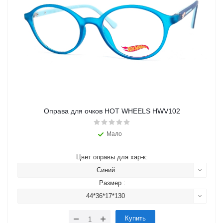
Оправа для очков HOT WHEELS HWV102
Мало
Цвет оправы для хар-к:
Синий
Размер :
44*36*17*130
Купить