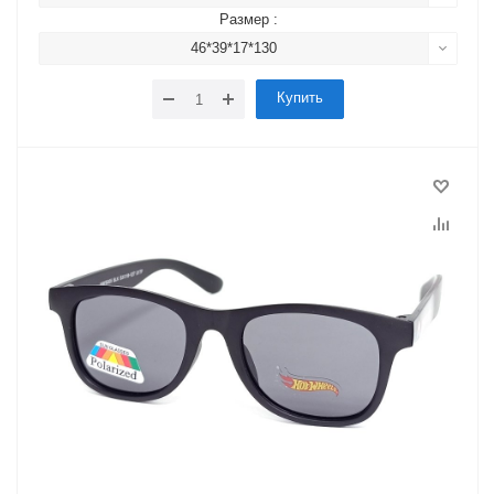
Размер :
46*39*17*130
Купить