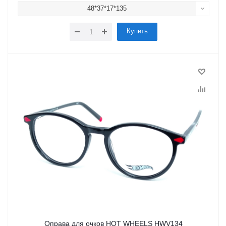
48*37*17*135
Купить
Оправа для очков HOT WHEELS HWV134