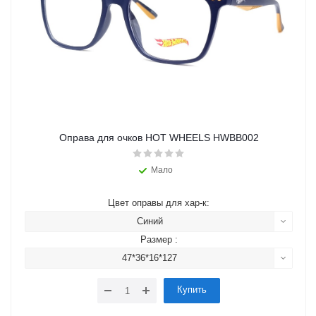
Оправа для очков HOT WHEELS HWBB002
Мало
Цвет оправы для хар-к:
Синий
Размер :
47*36*16*127
Купить