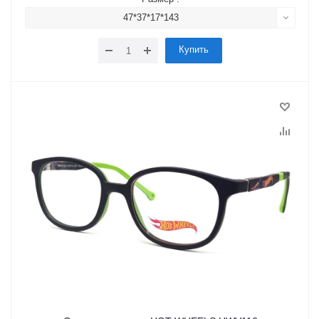
47*37*17*143
Купить